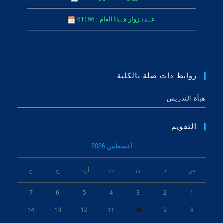
عــدد زوار هــذا العام : 61196
روابط ذات صلة بالكلية
هيأة التدريس
التقويم
أغسطس 2026
س
د
ن
ث
أرب
خ
ج
7
6
5
4
3
2
1
14
13
12
11
10
9
8