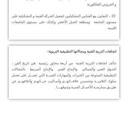
و العروض الفلكلورية
15 – التعاون مع الفنانين التشكيليين لتفعيل الحركة الفنية و التشكيلية على
مستوى الجامعة ومنطقة الجبل الأخضر وكذلك على مستوى الجامعات
الليبية .
اتجاهات التربية الفنية ومجالاتها التطبيقية التربوية:
تتألف اتجاهات التربية الفنية من أربعة محاور رئيسية هي تاريخ الفن ،
التذوق الفني والجمالي والإبداع الفني والإنتاج المرتبط بالمجالات
التطبيقية المتنوعة من الخبرات والمهارات الفنيــة التي تعمــل على تعديل
سلوك التلاميــذ وتحسيـن علاقــاتهــم وأسـاليب حيــاتهـم وأخلاقهــم عن
طريـق ممارسـة الأعمـال الفنيـة وتذوقهـــا .